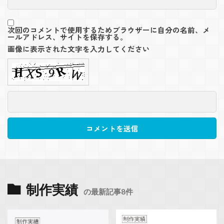
次回のコメントで使用するためブラウザーに自分の名前、メ
ールアドレス、サイトを保存する。
画像に表示された文字を入力してください
制作実績
の最新記事8件