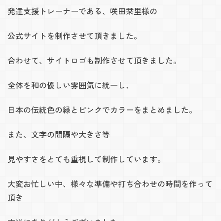
発達支援トレーナーである、咲田栞里様の
公式サイトを制作させて頂きました。
合わせて、サイトロゴも制作させて頂きました。
全体を和の優しい雰囲気に統一し、
日本の伝統色の緑とピンクでカラーをまとめました。
また、文字の間隔や大きさ等
見やすさをとても重視して制作しています。
大変お忙しい中、様々な準備や打ち合わせの時間を作って
頂き