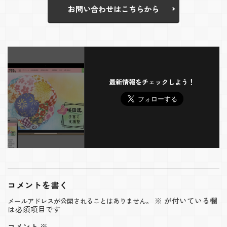
お問い合わせはこちらから
最新情報をチェックしよう！
コメントを書く
※
が付いている欄
メールアドレスが公開されることはありません。
は必須項目です
コメント
※