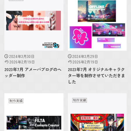
2024年3月30日
2024年3月29日
2026年2月19日
2026年2月19日
2023年7月 アメーバブログのヘ
2023年7月 オリジナルキャラク
ッダー制作
ター等を制作させていただきま
した