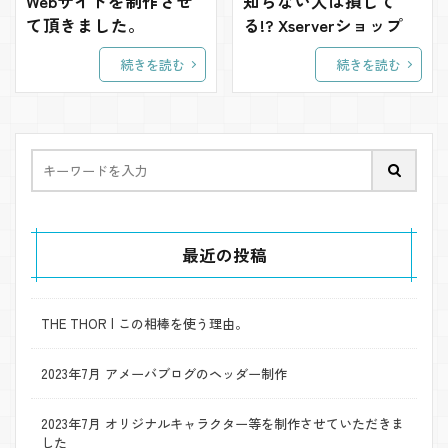
Webサイトを制作させ
知らない人は損して
て頂きました。
る!? Xserverショップ
続きを読む
続きを読む
最近の投稿
THE THOR | この相棒を使う理由。
2023年7月 アメーバブログのヘッダー制作
2023年7月 オリジナルキャラクター等を制作させていただきま
した