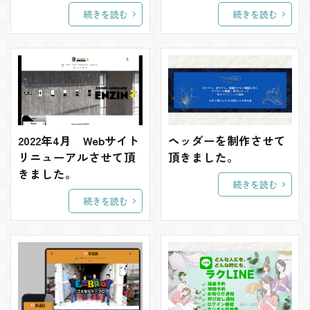
続きを読む
続きを読む
2022年4月 Webサイト
ヘッダーを制作させて
リニューアルさせて頂
頂きました。
きました。
続きを読む
続きを読む