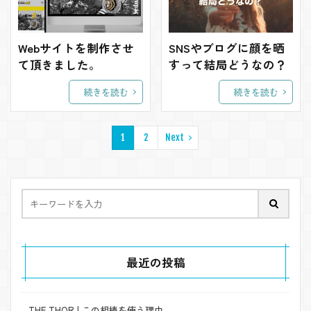
Webサイトを制作させ
SNSやブログに顔を晒
て頂きました。
すって結局どうなの？
続きを読む
続きを読む
1
2
Next
最近の投稿
THE THOR | この相棒を使う理由。